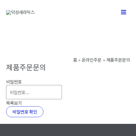
콘
텐
Main
츠
로
Men
건
너
뛰
기
홈
온라인주문
제품주문문의
제품주문문의
비밀번호
목록보기
비밀번호 확인
이용약관