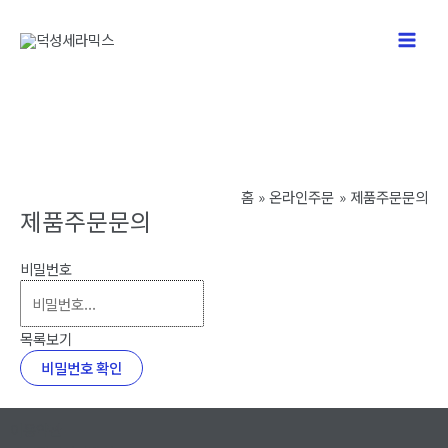
콘
텐
Main
츠
로
Men
건
너
뛰
기
홈
온라인주문
제품주문문의
제품주문문의
비밀번호
목록보기
비밀번호 확인
이용약관