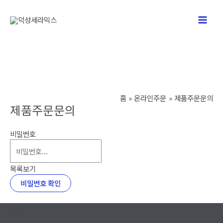
콘
텐
Main
츠
로
Men
건
너
뛰
기
홈
온라인주문
제품주문문의
제품주문문의
비밀번호
목록보기
비밀번호 확인
이용약관