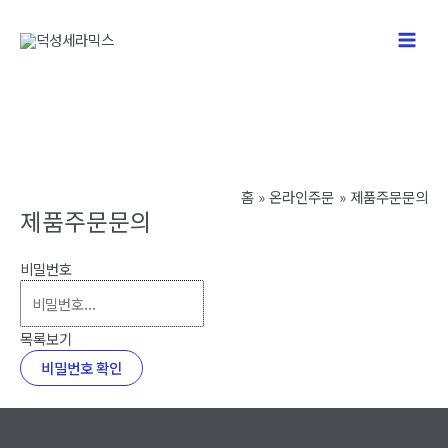
콘
텐
Main
츠
로
Men
건
너
뛰
기
홈
온라인주문
제품주문문의
제품주문문의
비밀번호
목록보기
비밀번호 확인
이용약관