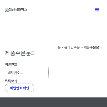
콘
텐
Main
츠
로
Men
건
너
뛰
기
홈
온라인주문
제품주문문의
제품주문문의
비밀번호
목록보기
비밀번호 확인
이용약관