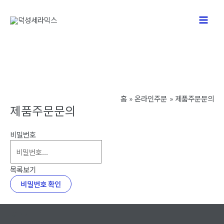
콘
텐
Main
츠
로
Men
건
너
뛰
기
홈
온라인주문
제품주문문의
제품주문문의
비밀번호
목록보기
비밀번호 확인
이용약관