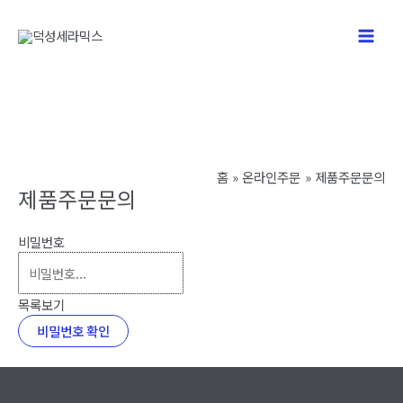
콘
텐
Main
츠
로
Men
건
너
뛰
기
홈
온라인주문
제품주문문의
제품주문문의
비밀번호
목록보기
비밀번호 확인
이용약관