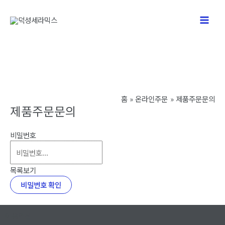
콘
텐
Main
츠
로
Men
건
너
뛰
기
홈
온라인주문
제품주문문의
제품주문문의
비밀번호
목록보기
비밀번호 확인
이용약관