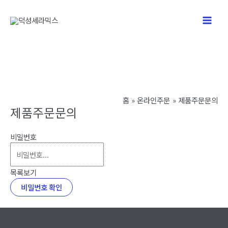
콘
텐
Main
츠
로
Men
건
너
뛰
기
홈
온라인주문
제품주문문의
제품주문문의
비밀번호
목록보기
비밀번호 확인
이용약관