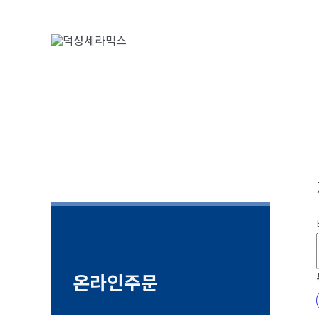
콘
텐
츠
로
건
너
뛰
기
온라인주문