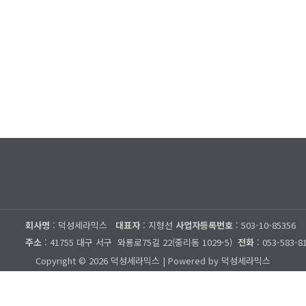
회사명
: 덕성세라믹스
대표자
: 지형선
사업자등록번호
: 503-10-85356
주소
: 41755 대구 서구
와룡로75길 22(중리동 1029-5)
전화
: 053-583-8
Copyright © 2026 덕성세라믹스 | Powered by 덕성세라믹스