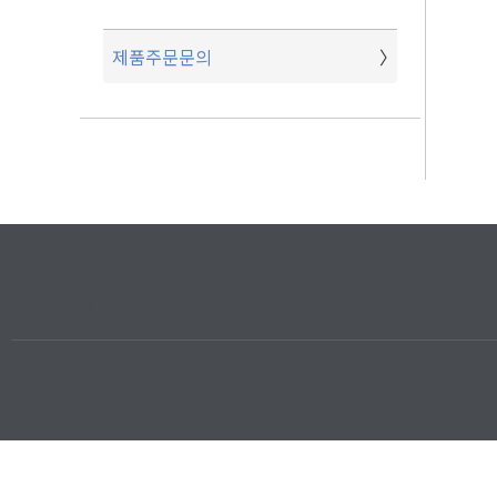
제품주문문의
이용약관
개인정보처리방침
덕성세라믹스