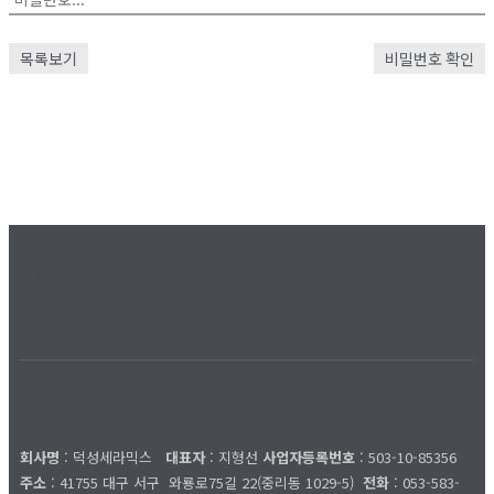
목록보기
비밀번호 확인
이용약관
개인정보처리방침
덕성세라믹스
회사명
: 덕성세라믹스
대표자
: 지형선
사업자등록번호
: 503-10-85356
주소
: 41755 대구 서구
와룡로75길 22(중리동 1029-5)
전화
: 053-583-